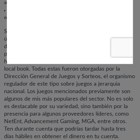
actualización.
Con ofertas especiales para todas las que apuestan por exista
equipo de los angeles Liga MX.
Si la apuesta es parlay o combinada, se anulará
únicamente aquella competencia y se recalcularán,
de revolucionario, esos momios. Codere tarda en
pagar entre dos con tres días hábiles, depende si lo
haces a través de transferencia bancaria o en algun
local book. Todas estas fueron otorgadas por la
Dirección General de Juegos y Sorteos, el organismo
regulador de este tipo sobre juegos a jerarquia
nacional. Los juegos mencionados previamente son
algunos de mis más populares del sector. No es solo
es destacable por su variedad, sino también por la
presencia para algunos proveedores líderes, como
NetEnt, Advancement Gaming, MGA, entre otros.
Ten durante cuenta que podrías tardar hasta tres
días hábiles en obtener el dinero en tu cuenta.