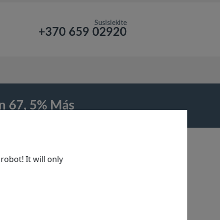
Susisiekite
+370 659 02920
Un 67, 5% Más