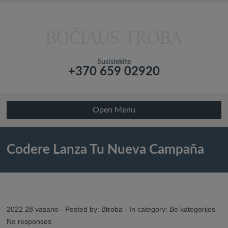
Susisiekite
+370 659 02920
Open Menu
Codere Lanza Tu Nueva Campaña
Mundialista Y Prodere
2022 28 vasario - Posted by:
Btroba
- In category:
Be kategorijos
-
No responses