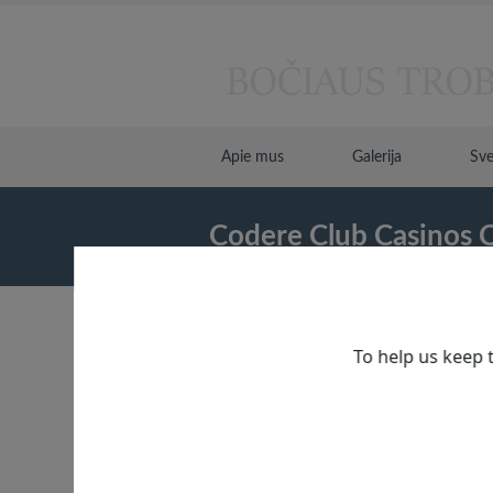
Apie mus
Galerija
Sve
Codere Club Casinos 
2022 19 vasario - Posted by:
Btroba
- In catego
Codere Club Casinos Codere
Codere Ficha ‘s Sép