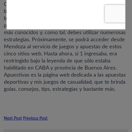
Con su primer depósito calificado, se acreditará un
bono para bienvenida en su cuenta, lo o qual le
brindará el incentivo adicional para su primera
postura. La ruleta es uno de mis juegos de casino
más conocidos y, como tal, debes utilizar numerosas
estrategias. Próximamente, se podrá acceder desde
Mendoza al servicio de juegos y apuestas de estos
cinco sitios web. Hasta ahora, si 1 ingresaba, era
restringido bajo la leyenda de que sólo estaba
habilitado en CABA y provincia de Buenos Aires.
Apuestivas es la página web dedicada a las apuestas
deportivas y mis juegos de casualidad, que te brinda
guías, consejos, tips, estrategias y bastante más.
Next Post
Previous Post