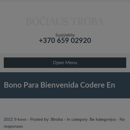
Susisiekite
+370 659 02920
Open Menu
Bono Para Bienvenida Codere En
Argentina: $10 500 Ars Julio 2023
2022 9 kovo - Posted by:
Btroba
- In category:
Be kategorijos
-
No
responses