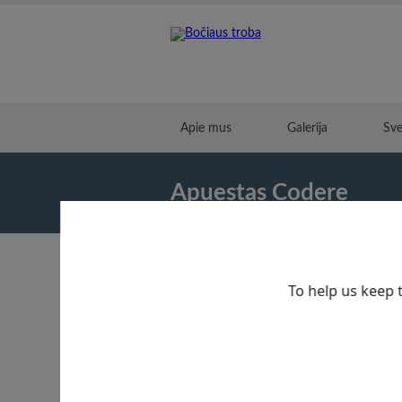
Apie mus
Galerija
Sve
Apuestas Codere
2022 29 liepos - Posted by:
Btroba
- In category
Apuestas Codere
¿codere Es Tranqui