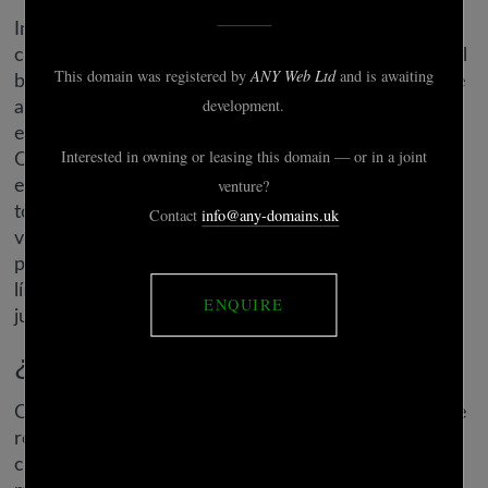
Incluso el código promocional Codere, que
colocamos al registrarnos, es util únicamente para el
bono de bienvenida dentro del segmento de Codere
apuestas. ¿También te preocupa que estás
entregando otro tipo sobre información privada?
Quedate tranquilo porque el script que sony
ericsson ejecuta está cifrado por Mercado Pago, en
totalidad sucede en tu plataforma. Para clausurar,
vamos a concertar un poco sobre el método sobre
pago preferido por los argentinos afin de pagar en
línea. Y es o qual Mercado Pago está diseñado
justamente pra este propósito.
¿Qué le pasó a Codere?
Codere cierra una fase tras finalizar este proceso de
reestructuració n financiera anunciado en abril, la
cual incluí an una inyecció n sobre hasta 225