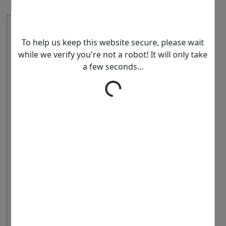
Подтвердите что вы не робот!
Content
Преимущества Бк Мостбет
Где Скачать Мобильное Приложение Бк
«мостбет»
Можно Ли Восстановить Доступ К Удалённому
Аккаунту В Sportbet («мостбет»)?
Главный Бонус С Промокодом Мостбет — На 1-
ый Депозит
Регистрация И Пополнение Счета На Сайте
Live-казино
Обзор Сайта
Как Связаться Со Службой Поддержки Мостбет
Через Компьютер?
Мостбет Промокод Для 2-4 Депозитов: Условия
Получения И Отыгрыша