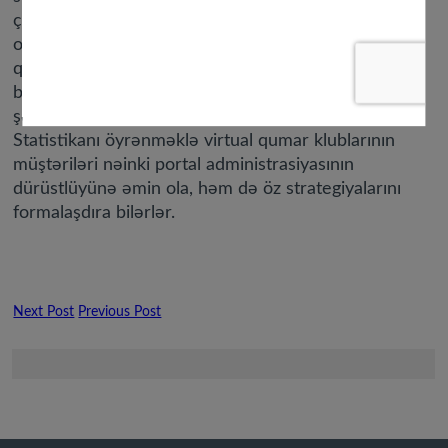
çatmış aviator mostbet oyunları öyrəndikdən sonra
onlayn kazinonun müştərisi pul müqabilində daha da
qumar oynamaq üçün öz strategiyasını formalaşdıra
biləcək. Böyük cekpotu daha tez vurmaq istəyən
şəbəkə istifadəçisi heç nə ilə qalma riskini daşıyır.
Statistikanı öyrənməklə virtual qumar klublarının
müştəriləri nəinki portal administrasiyasının
dürüstlüyünə əmin ola, həm də öz strategiyalarını
formalaşdıra bilərlər.
Next Post
Previous Post