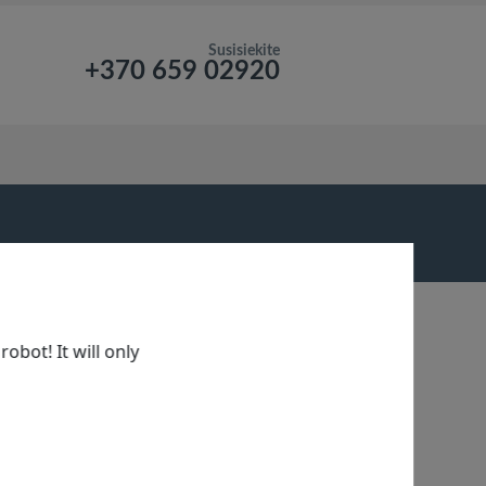
Susisiekite
+370 659 02920