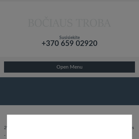
Susisiekite
+370 659 02920
Open Menu
Подтвердите что вы не робот!
2021 18 gruodžio - Posted by:
Btroba
- In category:
Be kategorijos
-
No responses