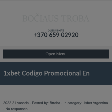
Susisiekite
+370 659 02920
Open Menu
1xbet Codigo Promocional En
Argentina ️ Lo Mejor Código
2022 21 vasario - Posted by:
Btroba
- In category:
1xbet Argentina
-
No responses