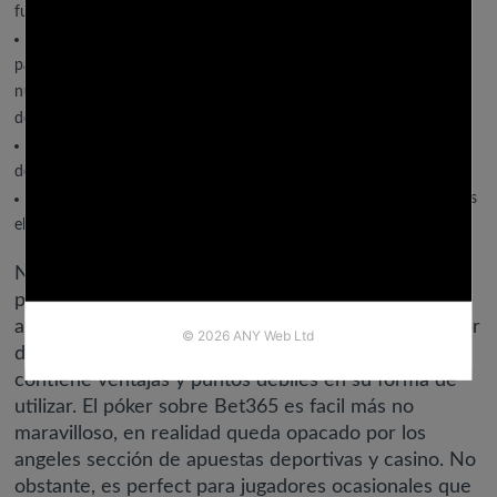
futbolístico a nivel mundial y en alguna mercado.
En los eventos deportivos puede apostar por el ganador del
partido, un goleador del encuentro, la presencia sumado a el
número para goles, el número de saques de esquina, tarjetas y
decenas de otros elementos.
El condición de apuesta sera de rollover sobre 5 en eventos
deportivas con cuota de 1. eighty a más.
Sin embargo, hay criterios de calificación aquí, no tanto si deseas
el bono, estrella más bien pra cobrar todas tus ganancias.
No, ni en nada otra casa sobre apuestas, solo ze
permite usar un codigo bonus Bet365 una vez
através de persona y por dirección IP. Todo operador
dedicado a las apuestas en línea y juegos de azar
contiene ventajas y puntos débiles en su forma de
utilizar. El póker sobre Bet365 es facil más no
maravilloso, en realidad queda opacado por los
angeles sección de apuestas deportivas y casino. No
obstante, es perfect para jugadores ocasionales que