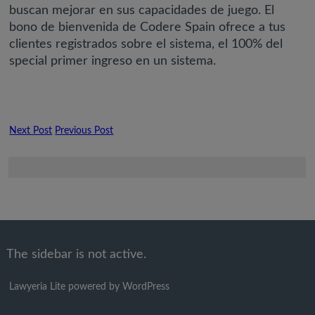
buscan mejorar en sus capacidades de juego. El
bono de bienvenida de Codere Spain ofrece a tus
clientes registrados sobre el sistema, el 100% del
special primer ingreso en un sistema.
Next Post
Previous Post
The sidebar is not active.
Lawyeria Lite
powered by
WordPress